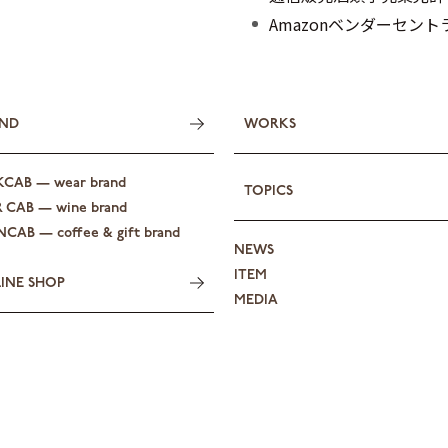
Amazonベンダーセン
ND
WORKS
KCAB — wear brand
TOPICS
R CAB — wine brand
CAB — coffee & gift brand
NEWS
ITEM
INE SHOP
MEDIA