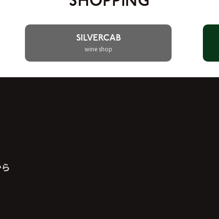
SHOPPING
SILVERCAB
wine shop
から