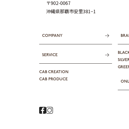
〒902-0067
沖縄県那覇市安里381−1
COMPANY
BRA
BLAC
SERVICE
SILVE
GREEN
CAB CREATION
CAB PRODUCE
ONL