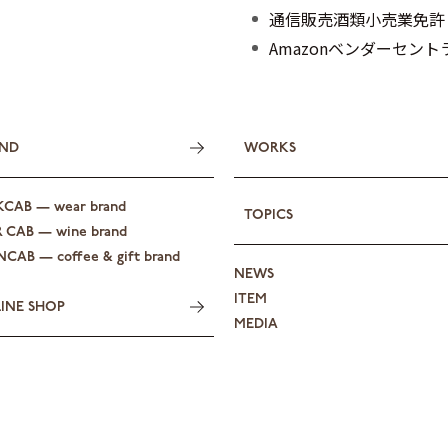
通信販売酒類小売業免許
Amazonベンダーセン
ND
WORKS
KCAB — wear brand
TOPICS
R CAB — wine brand
CAB — coffee & gift brand
NEWS
ITEM
INE SHOP
MEDIA