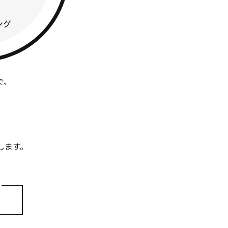
で、
します。