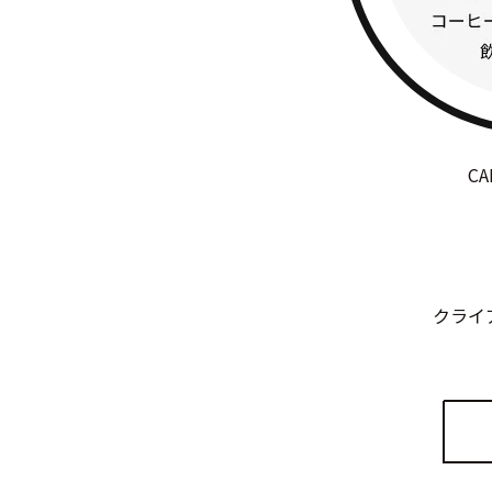
C
クライ