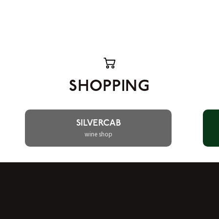
SHOPPING
SILVERCAB
wine shop