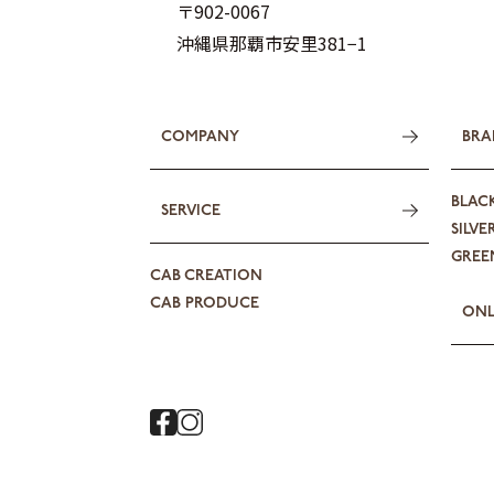
〒902-0067
沖縄県那覇市安里381−1
COMPANY
BRA
BLAC
SERVICE
SILVE
GREEN
CAB CREATION
CAB PRODUCE
ONL