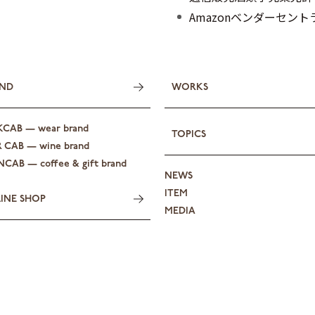
Amazonベンダーセン
ND
WORKS
KCAB — wear brand
TOPICS
R CAB — wine brand
CAB — coffee & gift brand
NEWS
ITEM
INE SHOP
MEDIA