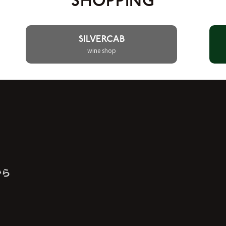
SHOPPING
SILVERCAB
wine shop
から