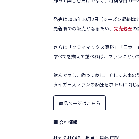
飾って楽しむだけでなく、特別な日の一
発売は2025年10月2日（シーズン最終
先着順での販売となるため、
完売必至
の
さらに「クライマックス優勝」「日本一
すべてを揃えて並べれば、ファンにとっ
飲んで良し、飾って良し、そして未来の
タイガースファンの熱狂をボトルに閉じ
商品ページはこちら
🏢 会社情報
株式会社CAB 担当：遠藤 正哉