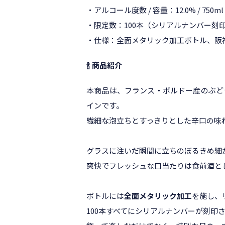
・アルコール度数 / 容量：12.0% / 750ml
・限定数：100本（シリアルナンバー刻
・仕様：全面メタリック加工ボトル、阪
🍾 商品紹介
本商品は、フランス・ボルドー産のぶど
インです。
繊細な泡立ちとすっきりとした辛口の味
グラスに注いだ瞬間に立ちのぼるきめ細
爽快でフレッシュな口当たりは食前酒と
ボトルには
全面メタリック加工
を施し、
100本すべてにシリアルナンバーが刻印