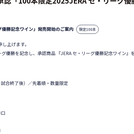
認「100本限定2025JERA セ・リーグ
ーグ優勝記念ワイン」発売開始のご案内
限定100本
申し上げます。
リーグ優勝を記念し、承認商品 『JERA セ・リーグ優勝記念ワイン』
ター試合終了後）／先着順・数量限定
辛口
方