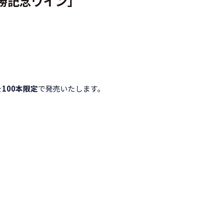
優勝記念ワイン」
を
100本限定
で発売いたします。