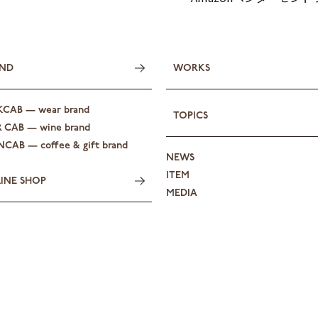
ND
WORKS
KCAB — wear brand
TOPICS
R CAB — wine brand
CAB — coffee & gift brand
NEWS
ITEM
INE SHOP
MEDIA