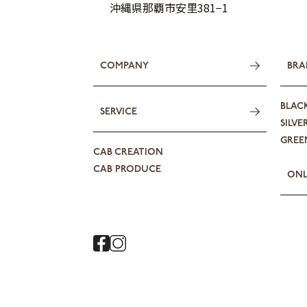
沖縄県那覇市安里381−1
COMPANY
BRA
BLAC
SERVICE
SILVE
GREEN
CAB CREATION
CAB PRODUCE
ONL