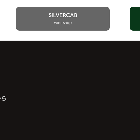
SILVERCAB
wine shop
から