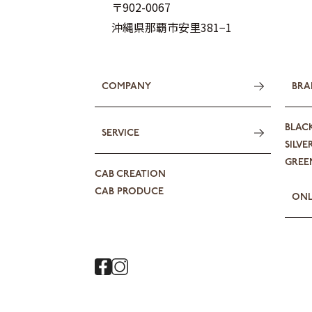
〒902-0067
沖縄県那覇市安里381−1
COMPANY
BRA
BLAC
SERVICE
SILVE
GREEN
CAB CREATION
CAB PRODUCE
ONL