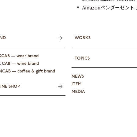
Amazonベンダーセン
ND
WORKS
KCAB — wear brand
TOPICS
R CAB — wine brand
CAB — coffee & gift brand
NEWS
ITEM
INE SHOP
MEDIA