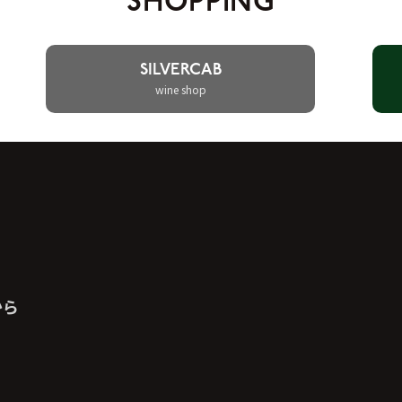
SHOPPING
SILVERCAB
wine shop
から