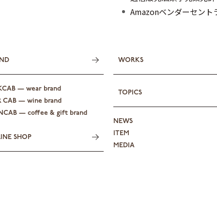
Amazonベンダーセン
ND
WORKS
KCAB — wear brand
TOPICS
R CAB — wine brand
CAB — coffee & gift brand
NEWS
ITEM
INE SHOP
MEDIA