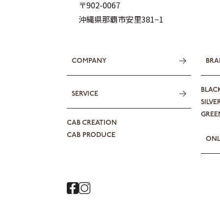
〒902-0067
沖縄県那覇市安里381−1
COMPANY
BRA
BLAC
SERVICE
SILVE
GREEN
CAB CREATION
CAB PRODUCE
ONL