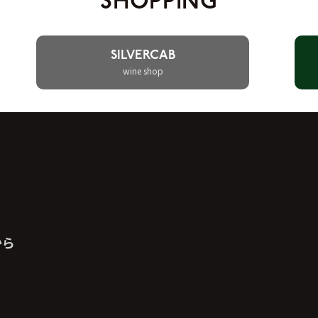
SHOPPING
SILVERCAB
wine shop
から