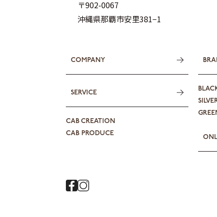
〒902-0067
沖縄県那覇市安里381−1
COMPANY
BRA
BLAC
SERVICE
SILVE
GREEN
CAB CREATION
CAB PRODUCE
ONL