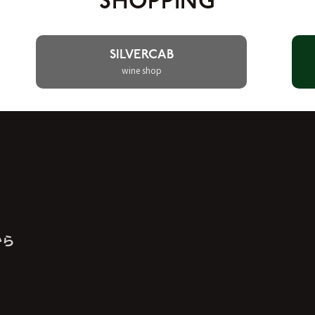
SHOPPING
SILVERCAB
wine shop
から