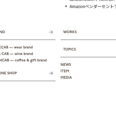
Amazonベンダーセン
ND
WORKS
KCAB — wear brand
TOPICS
R CAB — wine brand
CAB — coffee & gift brand
NEWS
ITEM
INE SHOP
MEDIA