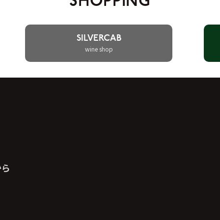
SHOPPING
SILVERCAB
wine shop
から