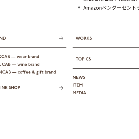
Amazonベンダーセン
ND
WORKS
KCAB — wear brand
TOPICS
R CAB — wine brand
CAB — coffee & gift brand
NEWS
ITEM
INE SHOP
MEDIA