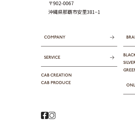
〒902-0067
沖縄県那覇市安里381−1
COMPANY
BRA
BLAC
SERVICE
SILVE
GREEN
CAB CREATION
CAB PRODUCE
ONL