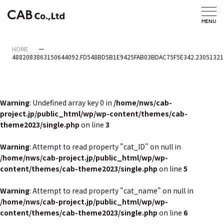
HOME
4882083863150644092.FD548BD5B1E9425FAB03BDAC75F5E342.23051321
Warning
: Undefined array key 0 in
/home/nws/cab-
project.jp/public_html/wp/wp-content/themes/cab-
theme2023/single.php
on line
3
Warning
: Attempt to read property "cat_ID" on null in
/home/nws/cab-project.jp/public_html/wp/wp-
content/themes/cab-theme2023/single.php
on line
5
Warning
: Attempt to read property "cat_name" on null in
/home/nws/cab-project.jp/public_html/wp/wp-
content/themes/cab-theme2023/single.php
on line
6